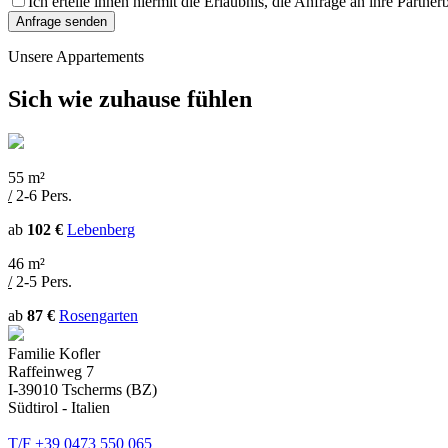
Ich erteile ihnen hiermit die Erlaubnis, die Anfrage an ihre Partne
Unsere Appartements
Sich wie zuhause fühlen
55 m²
/
2-6 Pers.
ab
102 €
Lebenberg
46 m²
/
2-5 Pers.
ab
87 €
Rosengarten
Familie Kofler
Raffeinweg 7
I-39010 Tscherms (BZ)
Südtirol - Italien
T/F +39 0473 550 065