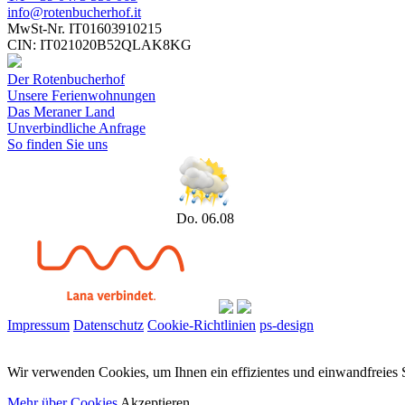
info@rotenbucherhof.it
MwSt-Nr. IT01603910215
CIN: IT021020B52QLAK8KG
Der Rotenbucherhof
Unsere Ferienwohnungen
Das Meraner Land
Unverbindliche Anfrage
So finden Sie uns
Do. 06.08
Impressum
Datenschutz
Cookie-Richtlinien
ps-design
Wir verwenden Cookies, um Ihnen ein effizientes und einwandfreies Su
Mehr über Cookies
Akzeptieren